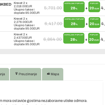
Krevet 2 x
UNKBED
HOTELSKI POPUST
POPUST
2,018.00
EUR
5,701.00
4
28
+
20
%
EUR
Ukupno takse i
doplate
95.00
EUR
Krevet 2 x
HOTELSKI POPUST
POPUST
2,276.00
EUR
6,417.00
4
28
+
20
%
EUR
Ukupno takse i
doplate
95.00
EUR
Krevet 2 x
HOTELSKI POPUST
POPUST
2,437.00
EUR
6,864.00
4
28
+
20
%
EUR
Ukupno takse i
doplate
95.00
EUR
anja
Preuzimanje
Mapa
jom mora ostaviće gostima nezaboravne utiske odmora.