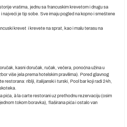
torije vratima, jednu sa francuskim krevetom i drugu sa
i najveći je tip sobe. Sve imaju pogled na kopno i smeštene
cuski krevet i krevete na sprat, kao i malu terasu na
oručak, kasni doručak, ručak, večera, ponoćna užina u
bor više jela prema hotelskim pravilima). Pored glavnog
restorana: riblji, italijanski i turski, Pool bar koji radi 24h,
iskoteka.
a pića, à la carte restorani uz prethodnu rezervaciju (osim
 jednom tokom boravka), flaširana pića i ostalo van