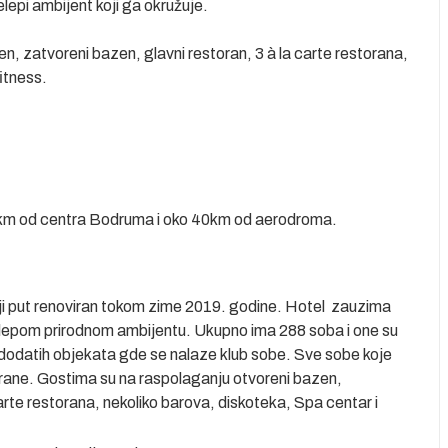
la je taj prelepi ambijent koji ga okružuje.
, zatvoreni bazen, glavni restoran, 3 à la carte restorana,
itness.
 20km od centra Bodruma i oko 40km od aerodroma.
ji put renoviran tokom zime 2019. godine. Hotel zauzima
elepom prirodnom ambijentu. Ukupno ima 288 soba i one su
 dodatih objekata gde se nalaze klub sobe. Sve sobe koje
irane. Gostima su na raspolaganju otvoreni bazen,
arte restorana, nekoliko barova, diskoteka, Spa centar i