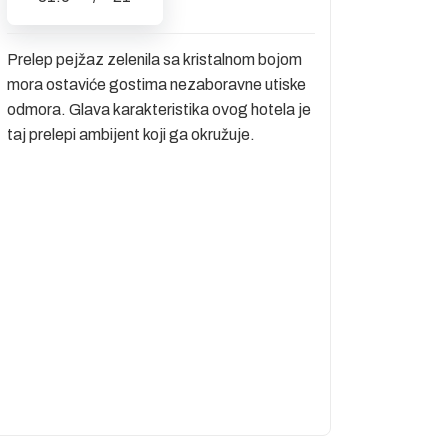
Prelep pejžaz zelenila sa kristalnom bojom
mora ostaviće gostima nezaboravne utiske
odmora. Glava karakteristika ovog hotela je
taj prelepi ambijent koji ga okružuje.