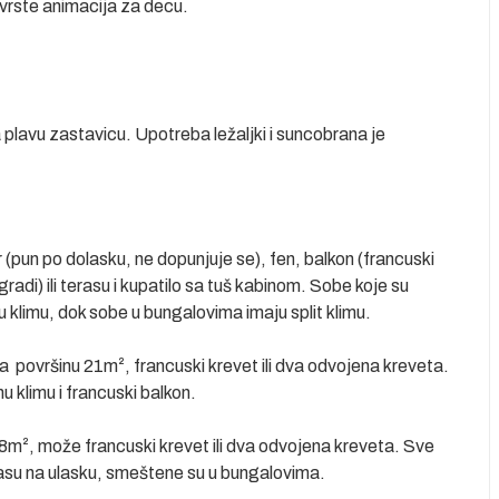
 vrste animacija za decu.
 plavu zastavicu. Upotreba ležaljki i suncobrana je
 (pun po dolasku, ne dopunjuje se), fen, balkon (francuski
adi) ili terasu i kupatilo sa tuš kabinom. Sobe koje su
 klimu, dok sobe u bungalovima imaju split klimu.
a površinu 21m², francuski krevet ili dva odvojena kreveta.
 klimu i francuski balkon.
m², može francuski krevet ili dva odvojena kreveta. Sve
terasu na ulasku, smeštene su u bungalovima.