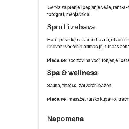
Servis za pranje i peglanje veša, rent-a-c
stvu su
fotograf, menjačnica.
Sport i zabava
Hotel poseduje otvoreni bazen, otvoreni
Dnevne i večernje animacije, fitness centar
ama i uplaćuju
 NBS pre
Plaća se
: sportovi na vodi, ronjenje i o
na je prema
kompanijama.
Spa & wellness
 na tržištu,
u polaska, a
Sauna, fitness, zatvoreni bazen.
voza biti
to je putnicima
Plaća se:
masaže, tursko kupatilo, tretma
tnici svojim
godine.
Napomena
 po zvaničnom