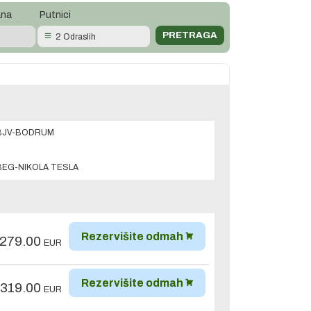
ana
Putnici
2 Odraslih
BJV-BODRUM
BEG-NIKOLA TESLA
Rezervišite odmah
,279.00
EUR
Rezervišite odmah
,319.00
EUR