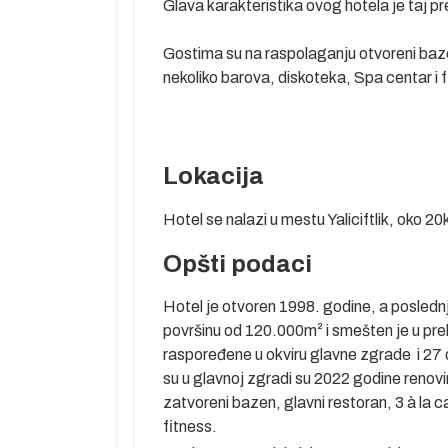
Glava karakteristika ovog hote
Gostima su na raspolaganju otvoreni bazen
nekoliko barova, diskoteka, Spa centar i f
Lokacija
Predstavlja
rad ima preko
Hotel se nalazi u mestu Yaliciftlik, oko
 klimu. U gradu
eološki muzej.
Opšti podaci
bnica kralja
ce se do danas
Hotel je otvoren 1998. godine, a posledn
površinu od 120.000m² i smešten je u pr
le, koji se
raspoređene u okviru glavne zgrade i 27
retpostavlja se
su u glavnoj zgradi su 2022 godine renov
 vlažna leta i
zatvoreni bazen, glavni restoran, 3 à la c
ostignu i preko
fitness.