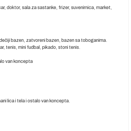
ar, doktor, sala za sastanke, frizer, suvenirnica, market,
 dečiji bazen, zatvoreni bazen, bazen sa toboganima.
, tenis, mini fudbal, pikado, stoni tenis.
stalo van koncepta
ni lica i tela i ostalo van koncepta.