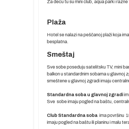
u kom je
Za decu tu su mini club, aqua park i razne
s bio sve do
nekoliko manjih
Plaža
Hotel se nalazi na peščanoj plaži koja ima
besplatna.
Smeštaj
 pre leta.
tel prema
Sve sobe poseduju satelitsku TV, mini bar
balkon u standardnim sobama u glavnoj zgr
smeštene u glavnoj zgradi imaju centralnu
mor,
Standardna soba u glavnoj zgradi
im
Sve sobe imaju pogled na baštu, centralnu
tinaciji i
Club Standardna soba
ima površinu 18
učaju potrebe
imaju pogled na baštu ili planinu i malu 
položivosti