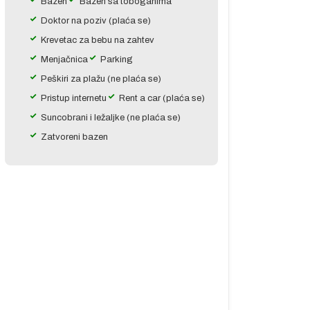
Bazen
Bazen sa toboganima
Doktor na poziv (plaća se)
Krevetac za bebu na zahtev
Menjačnica
Parking
Peškiri za plažu (ne plaća se)
Pristup internetu
Rent a car (plaća se)
Suncobrani i ležaljke (ne plaća se)
Zatvoreni bazen