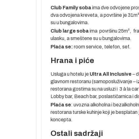
oletanje za
Club Family soba
ima dve odvojene pros
dva odvojena kreveta, a površine je 31m² 
su u bungalovima.
etragom na
Club large soba
ima površinu 25m², fran
ametara
ulasku, a smeštene su u bungalovima.
soba.…).
Plaća se:
room service, telefon, sef.
Hrana i piće
Usluga u hotelu je
Ultra All Inclusive
– d
glavnom restoranu (samoposluživanje – iz
u mesto u
restorana gostima su na usluzi i 3 à la carte 
Lobby bar, Beach bar, poslastičarnica i d
oma u
Plaća se
: uvozna alkoholna i bezalkoholn
menljiva i
restorana turske kuhinje koji je besplatan
ju u agenciji
koncepta.
zvaničnom
že za odrasle i
Ostali sadržaji