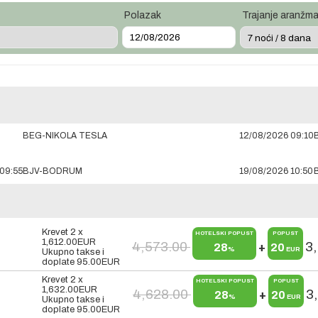
Polazak
Trajanje aranžm
BEG-NIKOLA TESLA
12/08/2026 09:10
09:55
BJV-BODRUM
19/08/2026 10:50
Krevet 2 x
HOTELSKI POPUST
POPUST
1,612.00
EUR
4,573.00
3
28
+
20
%
EUR
Ukupno takse i
doplate
95.00
EUR
Krevet 2 x
HOTELSKI POPUST
POPUST
1,632.00
EUR
4,628.00
3
28
+
20
%
EUR
Ukupno takse i
doplate
95.00
EUR