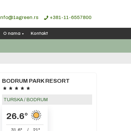
info@1agreen.rs
+381-11-6557800
O nama
Kontakt
BODRUM PARK RESORT
TURSKA
/
BODRUM
26.6
°
31.6
°
/
21
°