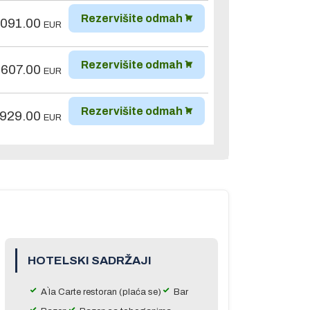
Rezervišite odmah
,091.00
EUR
Rezervišite odmah
,607.00
EUR
Rezervišite odmah
,929.00
EUR
HOTELSKI SADRŽAJI
A`la Carte restoran (plaća se)
Bar