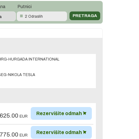
ana
Putnici
2 Odraslih
HRG-HURGADA INTERNATIONAL
BEG-NIKOLA TESLA
Rezervišite odmah
,625.00
EUR
Rezervišite odmah
,775.00
EUR