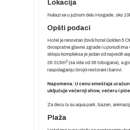
Lokacija
Nalazi se u južnom delu Hurgade, oko 10
Opšti podaci
oga zovu “more
ranaca, koji se
Hotel je renoviran (bivši hotel Golden 5 C
i svojom
dvospratne glavne zgrade i u ponudi ima 
pta. Crveno
sklopu kompleksa je jedan od najvećih aqu
terski bave
2
26.015m
(sa više od 36 tobogana), a g
rgade u
raspolaganju i brojni restorani i barovi.
tu, nalaze se
mpleksima,
Napomena: U cenu smeštaja uračuna
one koji ovde
uključuje večernji show, večeru i pi
km južno od
Za decu tu su aqua park, bazen, animacija
lizini, otvoreni
Plaža
nim za mir,
godine, kako za