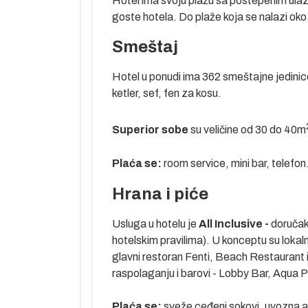
Hotel ima svoju plažu sa postepenim ulaz
peščana plaža i
goste hotela. Do plaže koja se nalazi ok
le da pobegnu
tićenu zonu
Smeštaj
 odsedaju u
..
Hotel u ponudi ima 362 smeštajne jedinic
aju, čovekova
ketler, sef, fen za kosu.
oru” važi za
rodroma oko
Superior sobe
su veličine od 30 do 40m
a” po lepo
mbijent na
Plaća se:
room service, mini bar, telefon
anaca ali i
ena (Downtown)
Hrana i piće
rista koji su
 laguna, golf
Usluga u hotelu je
All Inclusive -
doručak,
 alternativa –
hotelskim pravilima). U konceptu su lokal
glavni restoran Fenti, Beach Restaurant 
 Crvenog mora i
raspolaganju i barovi - Lobby Bar, Aqua P
vo mesto pre
među kojima je
Plaća se:
sveže ceđeni sokovi, uvozna al