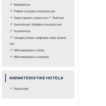
Menjačnica
Peškiri za plažu (ne plaća se)
Salon lepote ( plaća se )
Šatl bus
Suncobrani i ležaljke (ne plaća se)
Suvenirnica
Usluga pranja i peglanja veša (plaća
se)
Wifi besplatan u lobiju
Wifi besplatan u sobama
KARAKTERISTIKE HOTELA
Aqua park