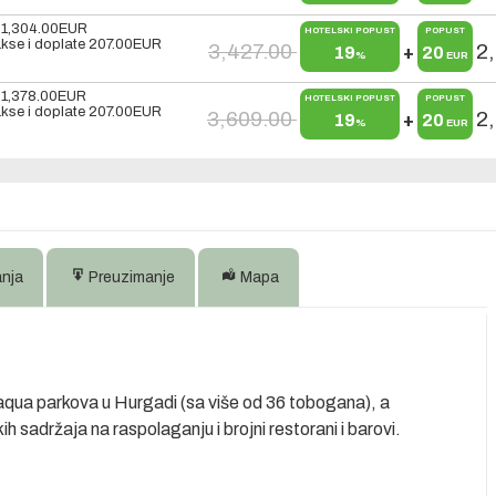
x
1,304.00
EUR
HOTELSKI POPUST
POPUST
kse i doplate
207.00
EUR
3,427.00
2
19
+
20
%
EUR
x
1,378.00
EUR
HOTELSKI POPUST
POPUST
kse i doplate
207.00
EUR
3,609.00
2
19
+
20
%
EUR
anja
Preuzimanje
Mapa
aqua parkova u Hurgadi (sa više od 36 tobogana), a
 sadržaja na raspolaganju i brojni restorani i barovi.