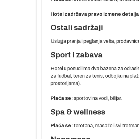
osti ovde
rebenima, kao i
Hotel zadržava pravo izmene detalja 
 za ronioce sa
Ostali sadržaji
od po želji i
Usluga pranja i peglanja veša, prodavnic
Sport i zabava
Hotel u ponudi ima dva bazena za odrasle
i nedelja
za fudbal, teren za tenis, odbojku na plaži
prostorijama).
ata pred
tela. Smeštaj
Plaća se:
sportovi na vodi, bilijar.
. Noćenje.
Spa & wellness
rmaciju našeg
hrane i pića. U
Plaća se:
teretana,
masaže i svi tretmani
avisnosti od
o aerodroma u