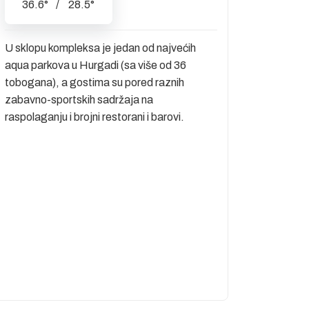
36.6
°
/
28.5
°
U sklopu kompleksa je jedan od najvećih
aqua parkova u Hurgadi (sa više od 36
tobogana), a gostima su pored raznih
zabavno-sportskih sadržaja na
raspolaganju i brojni restorani i barovi.