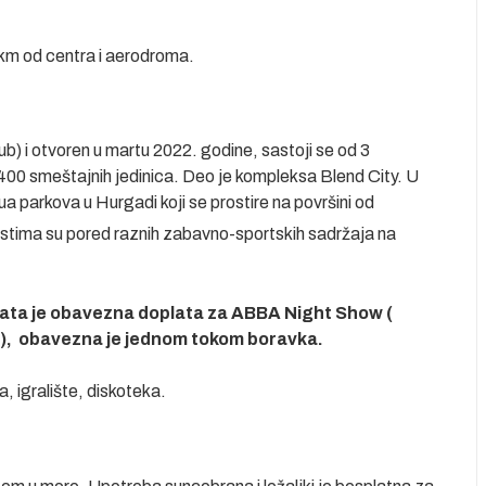
km od centra i aerodroma.
lub) i otvoren u martu 2022. godine, sastoji se od 3
400 smeštajnih jedinica. Deo je kompleksa Blend City. U
a parkova u Hurgadi koji se prostire na površini od
ostima su pored raznih zabavno-sportskih sadržaja na
ta je obavezna doplata za ABBA Night Show (
će), obavezna je jednom tokom boravka.
, igralište, diskoteka.