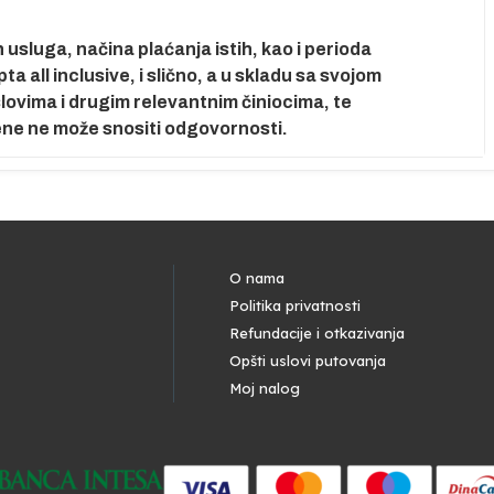
usluga, načina plaćanja istih, kao i perioda
 all inclusive, i slično, a u skladu sa svojom
ovima i drugim relevantnim činiocima, te
ene ne može snositi odgovornosti.
O nama
Politika privatnosti
Refundacije i otkazivanja
Opšti uslovi putovanja
Moj nalog