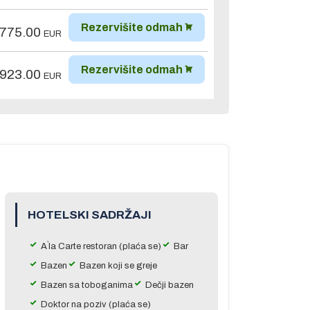
Rezervišite odmah
,775.00
EUR
Rezervišite odmah
,923.00
EUR
HOTELSKI SADRŽAJI
A`la Carte restoran (plaća se)
Bar
Bazen
Bazen koji se greje
Bazen sa toboganima
Dečji bazen
Doktor na poziv (plaća se)