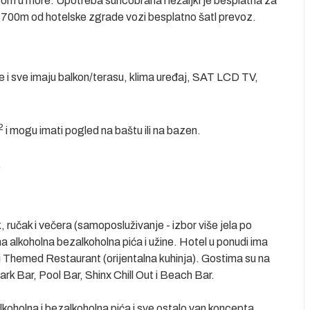
om u more. Upotreba suncobrana i ležaljki je besplatna za
o 700m od hotelske zgrade vozi besplatno šatl prevoz.
e i sve imaju balkon/terasu, klima uređaj, SAT LCD TV,
2
i mogu imati pogled na baštu ili na bazen.
.
 ručak i večera (samoposluživanje - izbor više jela po
na alkoholna bezalkoholna pića i užine. Hotel u ponudi ima
i Themed Restaurant (orijentalna kuhinja). Gostima su na
ark Bar, Pool Bar, Shinx Chill Out i Beach Bar.
koholna i bezalkoholna pića i sve ostalo van koncepta.