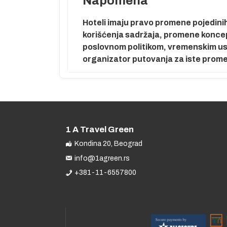
Napomena
Hoteli imaju pravo promene pojedinih 
raj programa.
korišćenja sadržaja, promene koncepta
poslovnom politikom, vremenskim usl
organizator putovanja za iste prom
ata pred
gadu. Transfer
va obrok u
. Noćenje.
1 A Travel Green
Kondina 20, Beograd
iju našeg
hrane i pića. U
info@1agreen.rs
avisnosti od
+381-11-6557800
o aerodroma.
retragom na