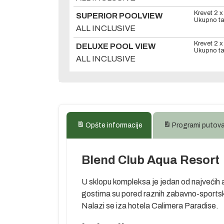
Krevet 2 
SUPERIOR POOLVIEW
Ukupno ta
ALL INCLUSIVE
Krevet 2 
DELUXE POOL VIEW
Ukupno ta
ALL INCLUSIVE
Opšte informacije
Programi putov
Blend Club Aqua Resort
U sklopu kompleksa je jedan od najvećih 
gostima su pored raznih zabavno-sportskih
Nalazi se iza hotela Calimera Paradise.