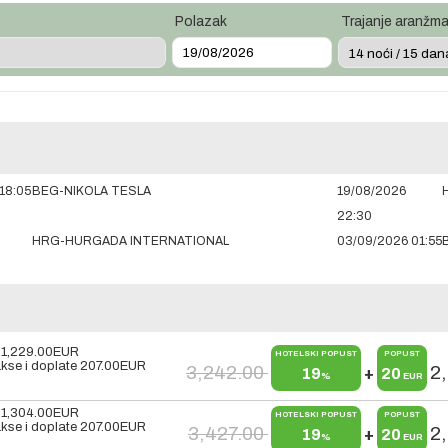
Polazak
Trajanje aranžm
18:05
BEG-NIKOLA TESLA
19/08/2026
22:30
HRG-HURGADA INTERNATIONAL
03/09/2026 01:55
x
1,229.00
EUR
HOTELSKI POPUST
POPUST
kse i doplate
207.00
EUR
3,242.00
2
19
+
20
%
EUR
x
1,304.00
EUR
HOTELSKI POPUST
POPUST
kse i doplate
207.00
EUR
3,427.00
2
19
+
20
%
EUR