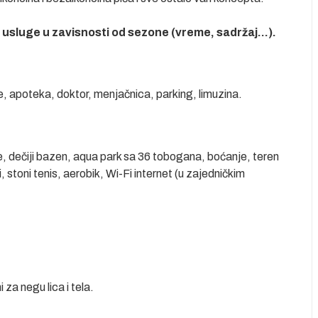
usluge u zavisnosti od sezone (vreme, sadržaj...).
e, apoteka, doktor, menjačnica, parking, limuzina.
, dečiji bazen, aqua park sa 36 tobogana, boćanje, teren
, stoni tenis, aerobik, Wi-Fi internet (u zajedničkim
 za negu lica i tela.