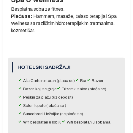
Besplatna soba za fitnes.
Plaća se:
Hammam, masaže, talaso terapija i Spa
Wellness sa različitim hidroterapijskim tretmanima,
za
kozmetičar.
.
m
ć
HOTELSKI SADRŽAJI
od
A`la Carte restoran (plaća se)
Bar
Bazen
m
Bazen koji se greje
Frizerski salon (plaća se)
e
Peškiri za plažu (uz depozit)
Salon lepote ( plaća se )
Suncobrani i ležaljke (ne plaća se)
Wifi besplatan u lobiju
Wifi besplatan u sobama