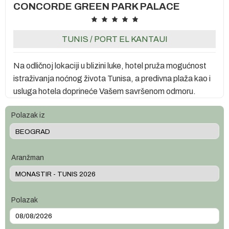
CONCORDE GREEN PARK PALACE
TUNIS
/
PORT EL KANTAUI
Na odličnoj lokaciji u blizini luke, hotel pruža mogućnost
istraživanja noćnog života Tunisa, a predivna plaža kao i
usluga hotela doprineće Vašem savršenom odmoru.
Polazak iz
Aranžman
Polazak