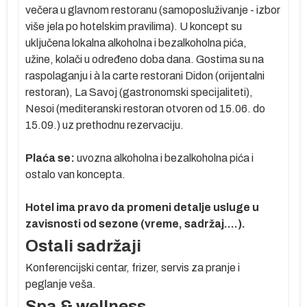
večera u glavnom restoranu (samoposluživanje - izbor
ih
više jela po hotelskim pravilima). U koncept su
e
uključena lokalna alkoholna i bezalkoholna pića,
užine, kolači u određeno doba dana. Gostima su na
raspolaganju i à la carte restorani Didon (orijentalni
restoran), La Savoj (gastronomski specijaliteti),
Nesoi (mediteranski restoran otvoren od 15.06. do
15.09.) uz prethodnu rezervaciju.
od
Plaća se:
uvozna alkoholna i bezalkoholna pića i
je
ostalo van koncepta.
Hotel ima pravo da promeni detalje usluge u
zavisnosti od sezone (vreme, sadržaj....).
Ostali sadržaji
Konferencijski centar, frizer, servis za pranje i
peglanje veša.
a
Spa & wellness