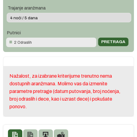
Trajanje aranžmana
Putnici
2 Odraslih
Nažalost, za izabrane kriterijume trenutno nema
dostupnih aranžmana. Molimo vas da izmenite
parametre pretrage (datum putovanja, broj noćenja,
broj odraslih i dece, kao i uzrast dece) i pokušate
ponovo.