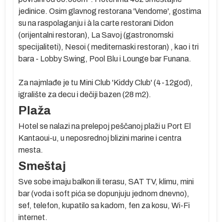
h
jedinice. Osim glavnog restorana 'Vendome', gostima
su na raspolaganju i à la carte restorani Didon
(orijentalni restoran), La Savoj (gastronomski
specijaliteti), Nesoi ( mediternaski restoran) , kao i tri
og
bara - Lobby Swing, Pool Blu i Lounge bar Funana.
Za najmlađe je tu Mini Club 'Kiddy Club' (4-12god),
igralište za decu i dečiji bazen (28 m2).
Plaža
Hotel se nalazi na prelepoj peščanoj plaži u Port El
Kantaoui-u, u neposrednoj blizini marine i centra
mesta.
Smeštaj
Sve sobe imaju balkon ili terasu, SAT TV, klimu, mini
bar (voda i soft pića se dopunjuju jednom dnevno),
sef, telefon, kupatilo sa kadom, fen za kosu, Wi-Fi
a
internet.