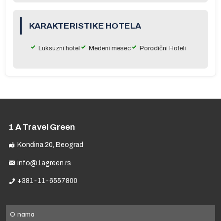
m
KARAKTERISTIKE HOTELA
Luksuzni hotel
Medeni mesec
Porodični Hoteli
od
usu
1 A Travel Green
e,
Kondina 20, Beograd
info@1agreen.rs
+381-11-6557800
h
El
O nama