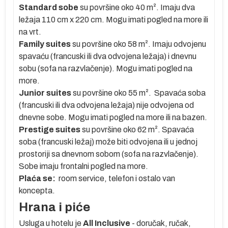
Standard sobe
su površine oko 40 m². Imaju dva
ležaja 110 cm x 220 cm. Mogu imati pogled na more ili
na vrt.
 i
Family suites
su površine oko 58 m². Imaju odvojenu
spavaću (francuski ili dva odvojena ležaja) i dnevnu
sobu (sofa na razvlačenje). Mogu imati pogled na
more.
Junior suites
su površine oko 55 m². Spavaća soba
(francuski ili dva odvojena ležaja) nije odvojena od
dnevne sobe. Mogu imati pogled na more ili na bazen.
.
Prestige suites
su površine oko 62 m². Spavaća
soba (francuski ležaj) može biti odvojena ili u jednoj
i
prostoriji sa dnevnom sobom (sofa na razvlačenje).
Sobe imaju frontalni pogled na more.
Plaća se:
room service, telefon i ostalo van
koncepta.
Hrana i piće
Usluga u hotelu je
All Inclusive
- doručak, ručak,