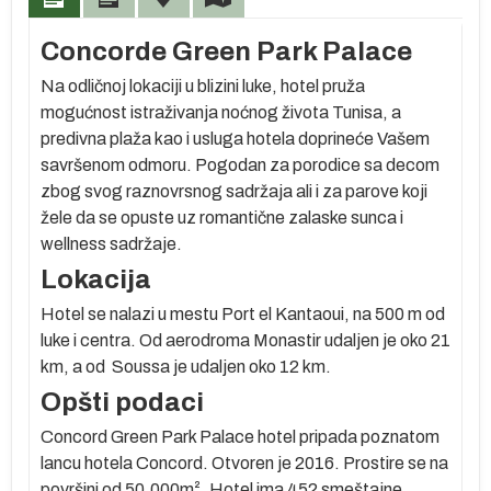
Concorde Green Park Palace
Na odličnoj lokaciji u blizini luke, hotel pruža
mogućnost istraživanja noćnog života Tunisa, a
predivna plaža kao i usluga hotela doprineće Vašem
savršenom odmoru. Pogodan za porodice sa decom
zbog svog raznovrsnog sadržaja ali i za parove koji
žele da se opuste uz romantične zalaske sunca i
o
wellness sadržaje.
t
Lokacija
Hotel se nalazi u mestu Port el Kantaoui, na 500 m od
luke i centra. Od aerodroma Monastir udaljen je oko 21
km, a od Soussa je udaljen oko 12 km.
u
Opšti podaci
aj
Concord Green Park Palace hotel pripada poznatom
lancu hotela Concord. Otvoren je 2016. Prostire se na
an
površini od 50.000m². Hotel ima 452 smeštajne