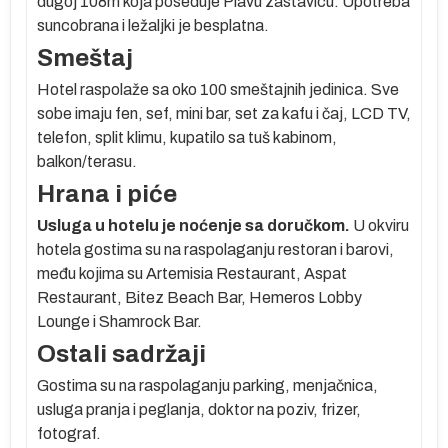
dugoj 108m koja poseduje Plavu zastavicu. Upotreba
suncobrana i ležaljki je besplatna.
Smeštaj
Hotel raspolaže sa oko 100 smeštajnih jedinica. Sve
sobe imaju fen, sef, mini bar, set za kafu i čaj, LCD TV,
telefon, split klimu, kupatilo sa tuš kabinom,
balkon/terasu.
Hrana i piće
Usluga u hotelu je noćenje sa doručkom.
U okviru
hotela gostima su na raspolaganju restoran i barovi,
među kojima su Artemisia Restaurant, Aspat
Restaurant, Bitez Beach Bar, Hemeros Lobby
Lounge i Shamrock Bar.
Ostali sadržaji
Gostima su na raspolaganju parking, menjačnica,
usluga pranja i peglanja, doktor na poziv, frizer,
fotograf.