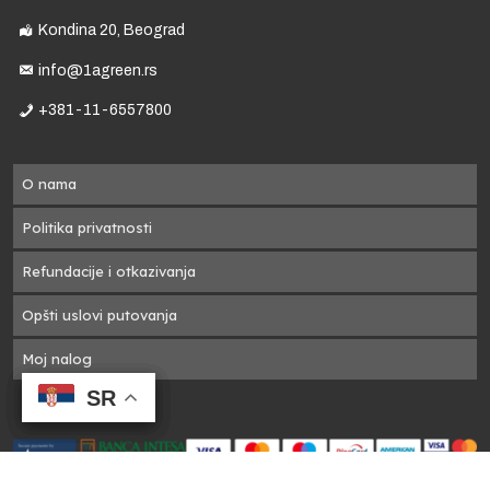
Kondina 20, Beograd
info@1agreen.rs
+381-11-6557800
O nama
Politika privatnosti
Refundacije i otkazivanja
Opšti uslovi putovanja
Moj nalog
SR
SR
SR
SR