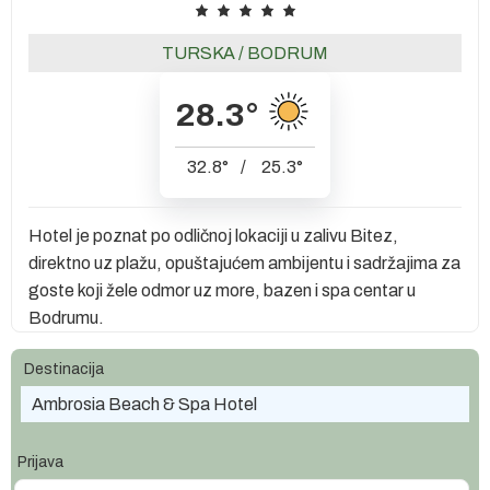
TURSKA
/
BODRUM
28.3
°
32.8
°
/
25.3
°
Hotel je poznat po odličnoj lokaciji u zalivu Bitez,
direktno uz plažu, opuštajućem ambijentu i sadržajima za
goste koji žele odmor uz more, bazen i spa centar u
Bodrumu.
Destinacija
Ambrosia Beach & Spa Hotel
Prijava