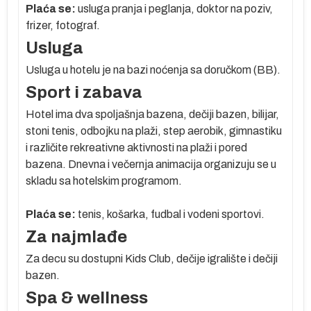
Plaća se:
usluga pranja i peglanja, doktor na poziv,
frizer, fotograf.
Usluga
Usluga u hotelu je na bazi noćenja sa doručkom (BB).
Sport i zabava
Hotel ima dva spoljašnja bazena, dečiji bazen, bilijar,
stoni tenis, odbojku na plaži, step aerobik, gimnastiku
i različite rekreativne aktivnosti na plaži i pored
bazena. Dnevna i večernja animacija organizuju se u
skladu sa hotelskim programom.
Plaća se:
tenis, košarka, fudbal i vodeni sportovi.
Za najmlađe
Za decu su dostupni Kids Club, dečije igralište i dečiji
bazen.
Spa & wellness