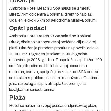
Lokacija
Ambrosia Hotel Beach & Spa nalazi se u mestu
Bitez, 7km od centra Bodruma, direktno na plaži.
Udaljen je oko 45 km od aerodroma Milas–Bodrum.
Opšti podaci
Ambrosia Hotel Beach & Spa nalazi se u oblasti
Bitez, direktno na sopstvenoj peščano-šljunkovitoj
plaži. Okružen je prirodom prostire na površini od oko
10.000 m². Izgrađen je tokom 1990-ih godina,
renorviran je 2023. godine. Raspolaže sa približno 100
smeštajnih jedinica. Hotel u svojoj ponudi ima
restoran, barove, spoljašnji bazen, kao i SPA centar
sa turskim kupatilom, saunom i masažama. Gostima
je na raspolaganju privatna plaža opremljena
ležaljkama i suncobranima.
Plaža
Hotel se nalazi na svojoj peščano-šljunkovitoj plaži,