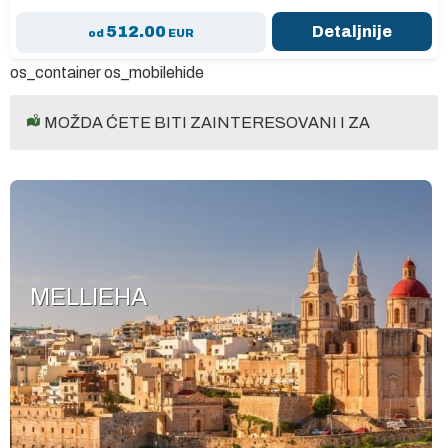
512.00
Detaljnije
od
EUR
os_container os_mobilehide
MOŽDA ĆETE BITI ZAINTERESOVANI I ZA
MELLIEHA