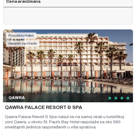
Cena aranžmana
Porodični Hoteli
Idealan za mlade
QAWRA
QAWRA PALACE RESORT & SPA
Qawra Palace Resort & Spa nalazi se na samoj obali u turističkoj
zoni Qawra, u okviru St. Paul’s Bay. Hotel raspolaže sa oko 560
smeštajnih jedinica raspoređenih u više spratova.