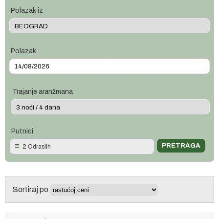
Polazak iz
Polazak
Trajanje aranžmana
Putnici
2 Odraslih
Sortiraj po