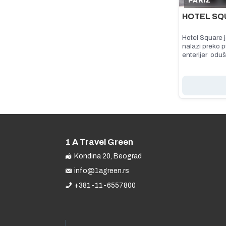
PARIZ
HOTEL SQ
Hotel Square j
nalazi preko p
enterijer oduš
1 A Travel Green
Kondina 20, Beograd
info@1agreen.rs
+381-11-6557800