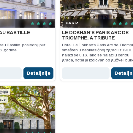
PARIZ
AU BASTILLE
LE DOKHAN’S PARIS ARC DE
TRIOMPHE, A TRIBUTE
PORTFOLIO HOTEL
au Bastille poslednji put
Hotel Le Dokhan’s Paris Arc de Triomp
6. godine.
smešten u neoklasičnoj zgradi iz 1910.
nalazi se u 16. Iako se nalazi u centru
grada, hotel je izolovan od gužve i buk
Detaljnije
Detaljn
g tipa
lade
c