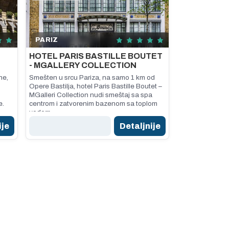
PARIZ
HOTEL PARIS BASTILLE BOUTET
- MGALLERY COLLECTION
he,
Smešten u srcu Pariza, na samo 1 km od
Opere Bastilja, hotel Paris Bastille Boutet –
MGalleri Collection nudi smeštaj sa spa
e.
centrom i zatvorenim bazenom sa toplom
vodom.
ije
Detaljnije