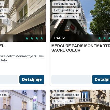
li
Porodični Hoteli
g tipa
Hotel gradskog tipa
lade
Idealan za mlade
PARIZ
EL
MERCURE PARIS MONTMART
SACRE COEUR
a četvrt Monmartr je 6,8 km
tela.
Detaljnije
Detaljn
g tipa
Hotel gradskog tipa
Luksuzni hotel