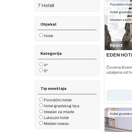
Porodični Hote
7 Hoteli
Hotel gradsko
Idealan za m
Objekat
Hotel
PARIZ
Kategorija
EDEN HOT
4*
Čuvena Boemsk
5*
udaljena od ho
Tip smeštaja
Porodični Hoteli
Hotel gradskog tipa
Idealan za mlade
Hotel gradsko
Luksuzni hotel
Medeni mesec