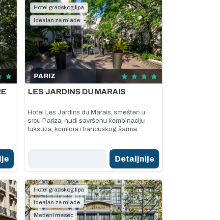
Hotel gradskog tipa
Idealan za mlade
PARIZ
RE
LES JARDINS DU MARAIS
Hotel Les Jardins du Marais, smešten u
srcu Pariza, nudi savršenu kombinaciju
luksuza, komfora i francuskog šarma.
ije
Detaljnije
Hotel gradskog tipa
Idealan za mlade
Medeni mesec