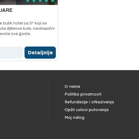
UARE
e butik hotel sa 5* koji se
uta Ajfelove kule, neoklasični
eviće sve goste.
Detaljnije
O nama
Politika privatnosti
Refundacije i otkazivanja
Opšti uslovi putovanja
Moj nalog