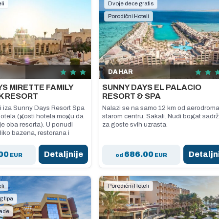
li
Dvoje dece gratis
Porodični Hoteli
DAHAR
S MIRETTE FAMILY
SUNNY DAYS EL PALACIO
K RESORT
RESORT & SPA
zi iza Sunny Days Resort Spa
Nalazi se na samo 12 km od aerodroma
otela (gosti hotela mogu da
starom centru, Sakali. Nudi bogat sadrž
je oba resorta). U ponudi
za goste svih uzrasta.
liko bazena, restorana i
00
Detaljnije
686.00
Detaljn
EUR
od
EUR
li
Porodični Hoteli
g tipa
lade