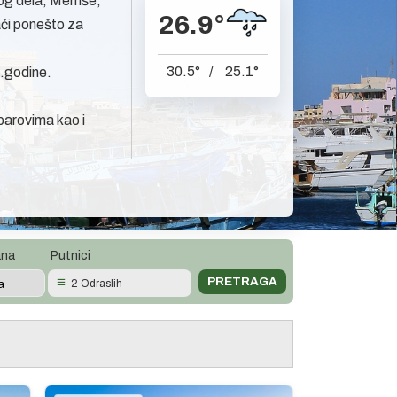
čkog dela, Memše,
26.9
°
aći ponešto za
30.5
°
/
25.1
°
2.godine.
parovima kao i
ana
Putnici
2 Odraslih