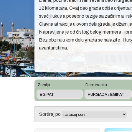
Dahar, poznat kao i stari severni deo Hurgade
12 kilometara. Ovaj deo grada odiše orijenta
svačiji ukus a posebno tezge sa začinim a i ru
Glavna atrakcija u ovom delu grada je džamij
Napravljena je od čistog belog mermera i preds
Bez obzira u kom delu grada se nalazite, Hurg
avanturistima.
Zemlja
Destinacija
Sortiraj po