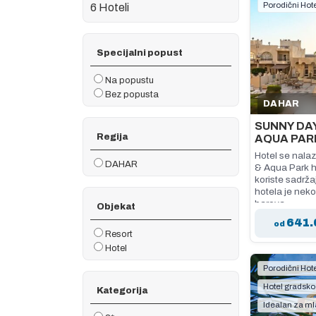
Porodični Hote
6 Hoteli
Specijalni popust
Na popustu
Bez popusta
DAHAR
SUNNY DAY
Regija
AQUA PAR
Hotel se nala
DAHAR
& Aqua Park h
koriste sadrža
hotela je neko
barova.
Objekat
641.
od
Resort
Hotel
Porodični Hote
Hotel gradsko
Kategorija
Idealan za m