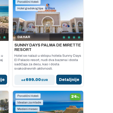
Porodični Hoteli
Hotel gradskog tipa
DAHAR
SUNNY DAYS PALMA DE MIRETTE
RESORT
 u
Hotel se nalazi u sklopu hotela Sunny Days
aj
El Palacio resort, nudi dva bazena i dosta
sadržaja za decu, kao i dosta
svakodnevnih aktivnosti.
ije
699.00
Detaljnije
od
EUR
Porodični Hoteli
24
%
Idealan za mlade
Medeni mesec