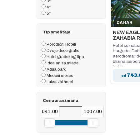
3*
4*
5*
DAHAR
NEW EAG
Tip smeštaja
ZAHABIA 
Porodični Hoteli
Hotel se nalaz
Dvoje dece gratis
Hurgade, Dah
aerodroma, ide
Hotel gradskog tipa
blizina aerodr
Idealan za mlade
hotela.
Aqua park
743.
Medeni mesec
od
Luksuzni hotel
Cena aranžmana
641.00
1007.00