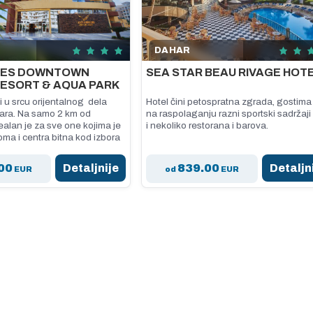
DAHAR
LES DOWNTOWN
SEA STAR BEAU RIVAGE HOT
RESORT & AQUA PARK
i u srcu orijentalnog dela
Hotel čini petospratna zgrada, gostima
ara. Na samo 2 km od
na raspolaganju razni sportski sadržaji
alan je za sve one kojima je
i nekoliko restorana i barova.
oma i centra bitna kod izbora
00
Detaljnije
839.00
Detaljn
EUR
od
EUR