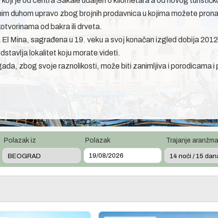
 koji je od centra Sakale udaljen 6 kilometara a od novog turisti
lnim duhom upravo zbog brojnih prodavnica u kojima možete pron
kotvorinama od bakra ili drveta.
a El Mina, sagrađena u 19. veku a svoj konačan izgled dobija 201
tavlja lokalitet koju morate videti.
ada, zbog svoje raznolikosti, može biti zanimljiva i porodicama i 
Polazak iz
Polazak
Trajanje aranžm