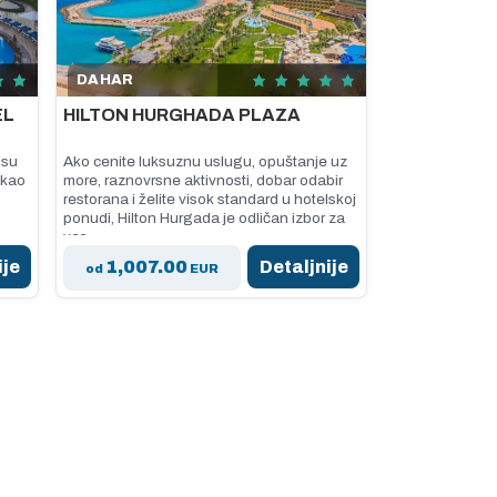
DAHAR
EL
HILTON HURGHADA PLAZA
 su
Ako cenite luksuznu uslugu, opuštanje uz
 kao
more, raznovrsne aktivnosti, dobar odabir
restorana i želite visok standard u hotelskoj
ponudi, Hilton Hurgada je odličan izbor za
vas.
ije
1,007.00
Detaljnije
od
EUR