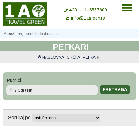
+381-11-6557800
info@1agreen.rs
PEFKARI
NASLOVNA
GRČKA
PEFKARI
Putnici
2 Odraslih
Sortiraj po