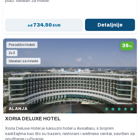
plaži. Idealan za mlade.
734.50
Detaljnije
od
EUR
Porodični Hoteli
35
%
2+3
Idealan za mlade
ALANJA
XORIA DELUXE HOTEL
Xoria Deluxe Hotel je luksuzni hotel u Avsallaru, s brojnim
sadržajima kao što su bazeni, restorani i wellness centar, savršen za
opuštanje i uživanje.