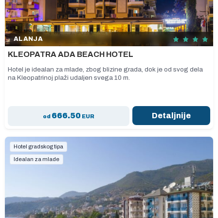
ALANJA
KLEOPATRA ADA BEACH HOTEL
Hotel je idealan za mlade, zbog blizine grada, dok je od svog dela
na Kleopatrinoj plaži udaljen svega 10 m.
666.50
Detaljnije
od
EUR
Hotel gradskog tipa
Idealan za mlade