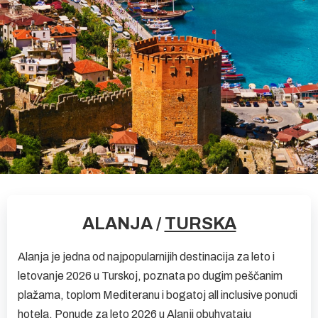
ALANJA /
TURSKA
Alanja je jedna od najpopularnijih destinacija za leto i
letovanje 2026 u Turskoj, poznata po dugim peščanim
plažama, toplom Mediteranu i bogatoj all inclusive ponudi
hotela. Ponude za leto 2026 u Alanji obuhvataju