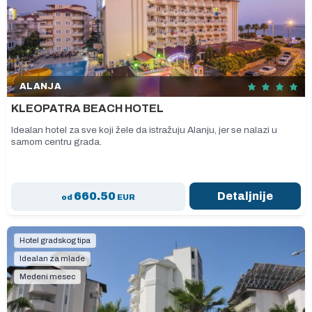
ALANJA
KLEOPATRA BEACH HOTEL
Idealan hotel za sve koji žele da istražuju Alanju, jer se nalazi u
samom centru grada.
660.50
Detaljnije
od
EUR
Hotel gradskog tipa
Idealan za mlade
Medeni mesec