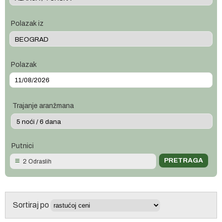
Polazak iz
Polazak
Trajanje aranžmana
Putnici
2 Odraslih
Sortiraj po