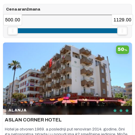
Cena aranžmana
500.00
1129.00
50
%
ALANJA
ASLAN CORNER HOTEL
Hotel je otvoren 1969. a poslednji put renoviran 2014. godine, čini
ga petospratna zgrada i u ponudi ima 42 smeštajne jedinice. Može