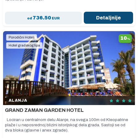
736.50
Detaljnije
od
EUR
Porodični Hoteli
10
%
Hotel gradskog tipa
ALANJA
GRAND ZAMAN GARDEN HOTEL
Lociran u centralnom delu Alanje, na svega 100m od Kleopatrine
plaže i u neposrednoj blizini istorijskog dela grada. Sastoji se od
dva bloka (glavne i anex zgrade).