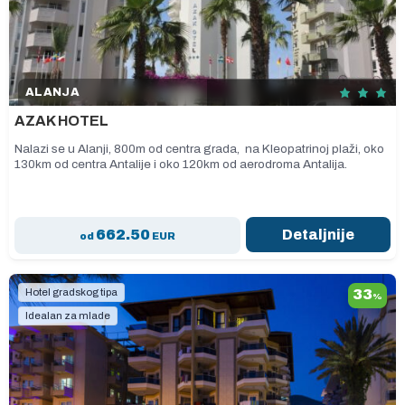
ALANJA
AZAK HOTEL
Nalazi se u Alanji, 800m od centra grada, na Kleopatrinoj plaži, oko
130km od centra Antalije i oko 120km od aerodroma Antalija.
662.50
Detaljnije
od
EUR
Hotel gradskog tipa
33
%
Idealan za mlade