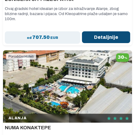
Ovaj gradski hotel idealan je izbor za istraživanje Alanje, zbog
blizine radnji, bazara i pijaca. Od Kleopatrine plaže udaljen je samo
100m.
707.50
Detaljnije
od
EUR
Porodični Hoteli
30
%
ALANJA
NUMA KONAKTEPE