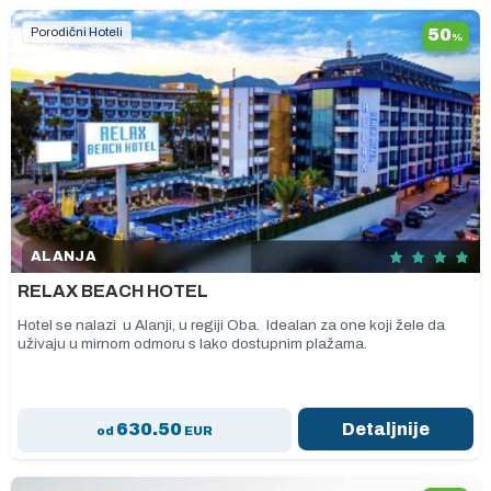
Porodični Hoteli
50
%
ALANJA
RELAX BEACH HOTEL
Hotel se nalazi u Alanji, u regiji Oba. Idealan za one koji žele da
uživaju u mirnom odmoru s lako dostupnim plažama.
630.50
Detaljnije
od
EUR