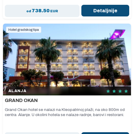
738.50
Detaljnije
od
EUR
Hotel gradskog tipa
ALANJA
GRAND OKAN
Grand Okan hotel se nalazi na Kleopatrinoj plaži, na oko 800m od
centra Alanje. U okolini hotela se nalaze radnje, barovi i restorani.