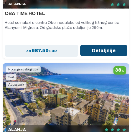
ALANJA
OBA TIME HOTEL
Hotel se nalazi u centru Obe, nedaleko od velikog tržnog centra
Alanyum i Migrosa. Od gradske plaže udaljen je 250m.
687.50
Detaljnije
od
EUR
Hotel gradskog tipa
38
%
2+3
Aqua park
ALANJA