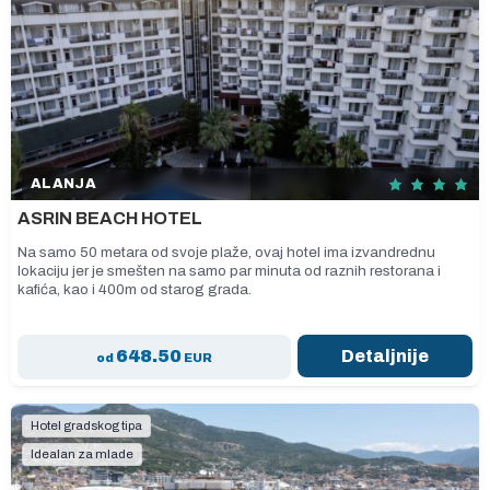
ALANJA
ASRIN BEACH HOTEL
Na samo 50 metara od svoje plaže, ovaj hotel ima izvandrednu
lokaciju jer je smešten na samo par minuta od raznih restorana i
kafića, kao i 400m od starog grada.
648.50
Detaljnije
od
EUR
Hotel gradskog tipa
Idealan za mlade