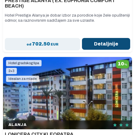
PRESTIGE ALANYA ( EX. EUPHORIA COMFORT
BEACH)
Hotel Prestige Alanya je dobar izbor za porodice koje žele opušteniji
odmor, sa raznovrsnim sadržajem za sve uzraste.
702.50
Detaljnije
od
EUR
Hotel gradskog tipa
10
%
2+3
Idealan za mlade
ALANJA
LONICERA CITY KLEOPATRA