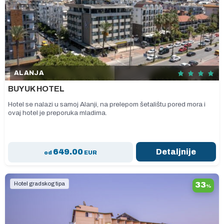
ALANJA
BUYUK HOTEL
Hotel se nalazi u samoj Alanji, na prelepom šetalištu pored mora i
ovaj hotel je preporuka mladima.
649.00
Detaljnije
od
EUR
Hotel gradskog tipa
33
%