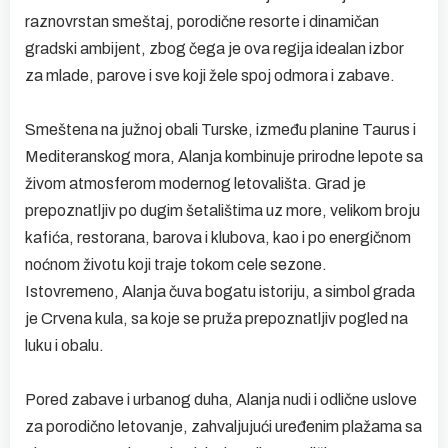
raznovrstan smeštaj, porodične resorte i dinamičan
gradski ambijent, zbog čega je ova regija idealan izbor
za mlade, parove i sve koji žele spoj odmora i zabave.
Smeštena na južnoj obali Turske, između planine Taurus i
Mediteranskog mora, Alanja kombinuje prirodne lepote sa
živom atmosferom modernog letovališta. Grad je
prepoznatljiv po dugim šetalištima uz more, velikom broju
kafića, restorana, barova i klubova, kao i po energičnom
noćnom životu koji traje tokom cele sezone.
Istovremeno, Alanja čuva bogatu istoriju, a simbol grada
je Crvena kula, sa koje se pruža prepoznatljiv pogled na
luku i obalu.
Pored zabave i urbanog duha, Alanja nudi i odlične uslove
za porodično letovanje, zahvaljujući uređenim plažama sa