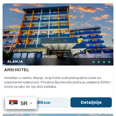
ALANJA
ARSI HOTEL
Smešten u centru Alanje, ovaj hotel nudi pristupačne sobe sa
sopstvenim balkonom. Privatna šljunkovita plaža je udaljena 500m i
može se lako do nje doći pešaka.
748.50
Detaljnije
SR
SR
SR
SR
od
EUR