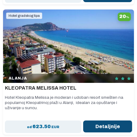
Hotel gradskog tipa
20
%
ALANJA
KLEOPATRA MELISSA HOTEL
Hotel Kleopatra Melissa je moderan i udoban resort smešten na
popularnoj Kleopatrinoj plaži u Alanji, idealan za opuštanje i
uživanje u suncu.
623.50
Detaljnije
od
EUR