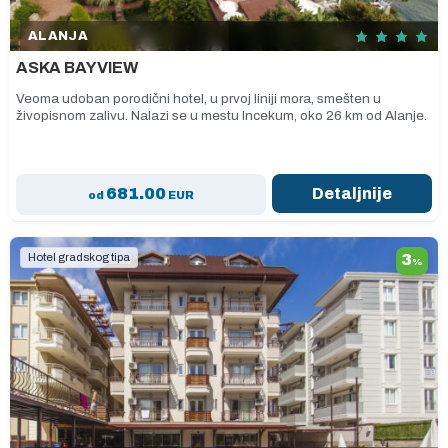
ALANJA
ASKA BAYVIEW
Veoma udoban porodični hotel, u prvoj liniji mora, smešten u
živopisnom zalivu. Nalazi se u mestu Incekum, oko 26 km od Alanje.
681.00
Detaljnije
od
EUR
Hotel gradskog tipa
3
%