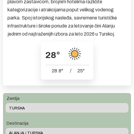
plavom zastavicom, brojnim hotelima različite
kategorizacije i atrakcijama poput velikog vodenog
parka. Spoj istorijskog nasleđa, savremene turističke
infrastrukture i široke ponude za letovanje čini Alanju
jednim od najtraženijih izbora za leto 2026 u Turskoj.
28
°
28.8
°
/
25
°
Zemlja
Destinacija