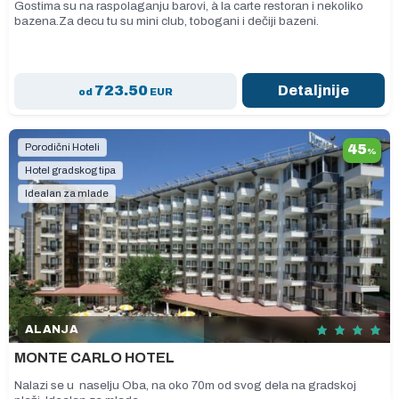
Gostima su na raspolaganju barovi, à la carte restoran i nekoliko
bazena.Za decu tu su mini club, tobogani i dečiji bazeni.
723.50
Detaljnije
od
EUR
Porodični Hoteli
45
%
Hotel gradskog tipa
Idealan za mlade
ALANJA
MONTE CARLO HOTEL
Nalazi se u naselju Oba, na oko 70m od svog dela na gradskoj