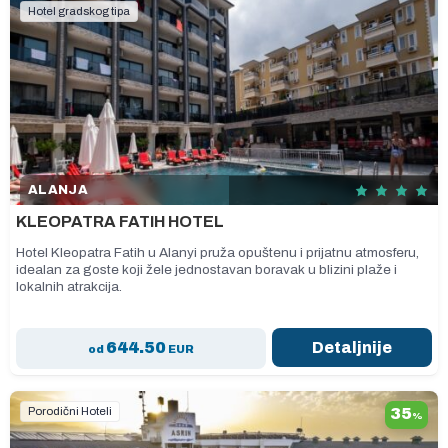
Hotel gradskog tipa
ALANJA
KLEOPATRA FATIH HOTEL
Hotel Kleopatra Fatih u Alanyi pruža opuštenu i prijatnu atmosferu,
idealan za goste koji žele jednostavan boravak u blizini plaže i
lokalnih atrakcija.
644.50
Detaljnije
od
EUR
Porodični Hoteli
35
%