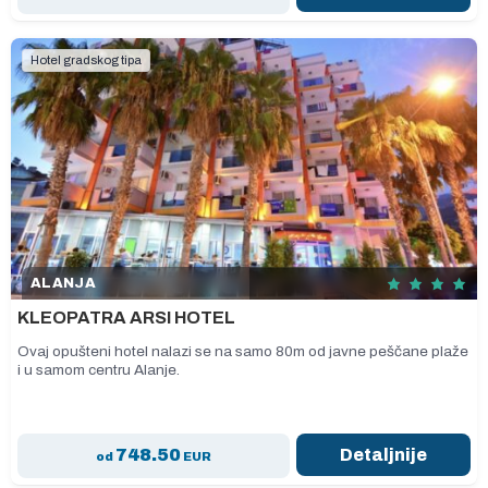
Hotel gradskog tipa
ALANJA
KLEOPATRA ARSI HOTEL
Ovaj opušteni hotel nalazi se na samo 80m od javne peščane plaže
i u samom centru Alanje.
748.50
Detaljnije
od
EUR