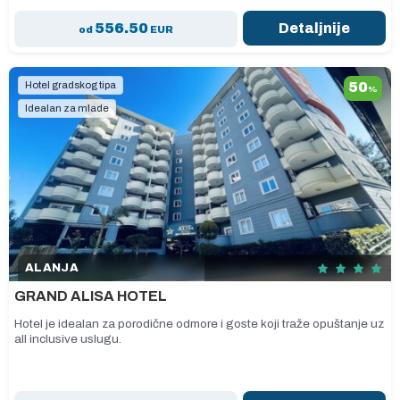
556.50
Detaljnije
od
EUR
Hotel gradskog tipa
50
%
Idealan za mlade
ALANJA
GRAND ALISA HOTEL
Hotel je idealan za porodične odmore i goste koji traže opuštanje uz
all inclusive uslugu.