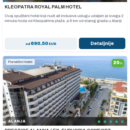
KLEOPATRA ROYAL PALM HOTEL
Ovaj opušteni hotel koji nudi all inclusive uslugu udaljen je svega 2
minuta hoda od Kleopatrine plaže, a 6 km od starog grada u Alanji.
690.50
Detaljnije
od
EUR
Porodični Hoteli
25
%
ALANJA