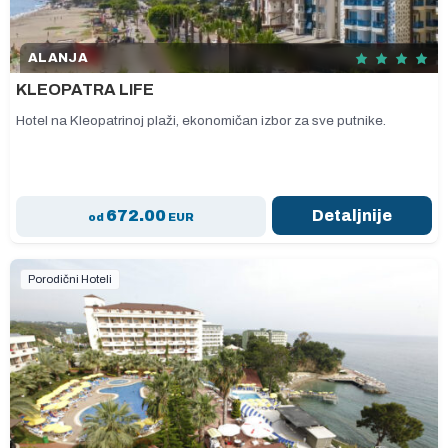
ALANJA
KLEOPATRA LIFE
Hotel na Kleopatrinoj plaži, ekonomičan izbor za sve putnike.
672.00
Detaljnije
od
EUR
Porodični Hoteli