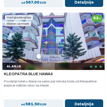
567.00
Detaljnije
od
EUR
Hotel gradskog tipa
53
%
Idealan za mlade
ALANJA
KLEOPATRA BLUE HAWAII
Povoljniji hotel u Alanji na samo par minuta hoda od Kleopatrine
plaže je odličan izbor za mlade.
581.50
Detaljnije
od
EUR