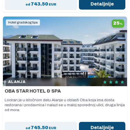
743.50
Detaljnije
od
EUR
Hotel gradskog tipa
25
%
ALANJA
OBA STAR HOTEL & SPA
Lociran je u istočnom delu Alanje u oblasti Oba koja ima dosta
restorana i prodavnica i nalazi se u maloj sporednoj ulici, druga linija
od mora.
745.50
Detaljnije
od
EUR