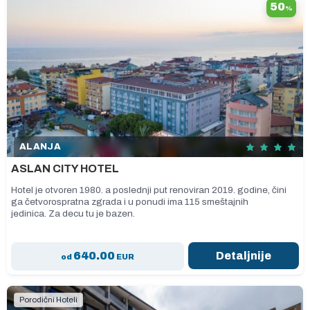
50
%
ALANJA
ASLAN CITY HOTEL
Hotel je otvoren 1980. a poslednji put renoviran 2019. godine, čini
ga četvorospratna zgrada i u ponudi ima 115 smeštajnih
jedinica. Za decu tu je bazen.
640.00
Detaljnije
od
EUR
Porodični Hoteli